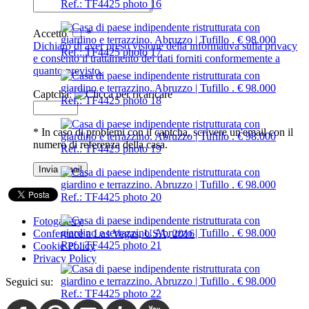
Accetto
*
Dichiaro di aver preso visione della informativa sulla privacy
e consento il trattamento dei dati forniti conformemente a
quanto previsto.
Captcha:
* In caso di problemi con il captcha, scrivere un'email con il
numero di referenza della casa.
Invia email
Fotogallery
Conference a Las Vegas, USA, 2016
Cookie Policy
Privacy Policy
Seguici su: