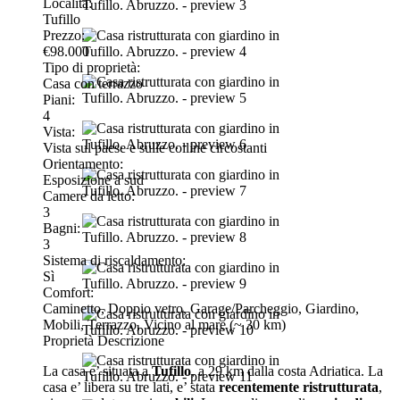
Località:
Tufillo
Prezzo:
€98.000
Tipo di proprietà:
Casa con terrazzo
Piani:
4
Vista:
Vista sul paese e sulle colline circostanti
Orientamento:
Esposizione a sud
Camere da letto
:
3
Bagni
:
3
Sistema di riscaldamento:
Sì
Comfort:
Caminetto, Doppio vetro, Garage/Parcheggio, Giardino,
Mobili, Terrazzo, Vicino al mare (~ 30 km)
Proprietà Descrizione
La casa e’ situata a
Tufillo
, a 29 km dalla costa Adriatica. La
casa e’ libera su tre lati, e’ stata
recentemente ristrutturata
,