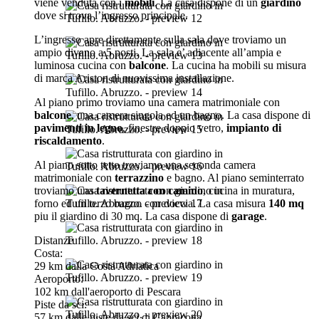
viene venduta con i
mobili
. La casa dispone di un
giardino
dove si trova l’ingresso principale.
L’ingresso apre direttamente sulla sala dove troviamo un
ampio divano a 5 posti. La sala e’ adiacente all’ampia e
luminosa cucina con
balcone
. La cucina ha mobili su misura
di marca Ariston di nuovissima installazione.
Al piano primo troviamo una camera matrimoniale con
balcone
, una camera singola ed un bagno. La casa dispone di
pavimenti in legno
, finestre doppio vetro,
impianto di
riscaldamento
.
Al piano sotto tetto troviamo una seconda camera
matrimoniale con
terrazzino
e bagno. Al piano seminterrato
troviamo una
tavernetta con camino
, cucina in muratura,
forno ed un terzo bagno con doccia. La casa misura
140 mq
piu il giardino di 30 mq. La casa dispone di
garage
.
Distanze
Costa:
29 km dalla Costa Adriatica
Aeroporto:
102 km dall'aeroporto di Pescara
Piste da sci:
57 km dalle piste da sci di Capracotta